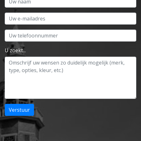
E-mail
Telefoon
U zoekt...
Verstuur